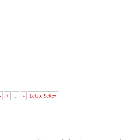
6
7
...
»
Letzte Seite»