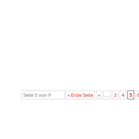
Seite 5 von 9
« Erste Seite
«
...
3
4
5