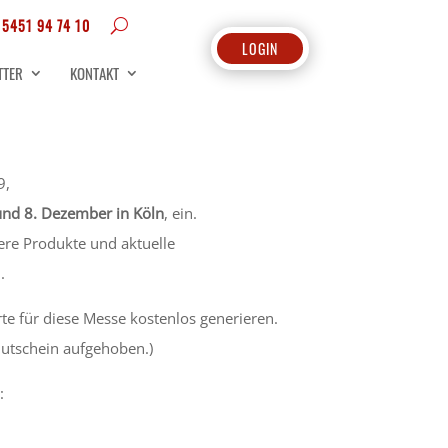
 5451 94 74 10
LOGIN
TTER
KONTAKT
9,
und 8. Dezember in Köln
, ein.
ere Produkte und aktuelle
.
rte für diese Messe kostenlos generieren.
Gutschein aufgehoben.)
: