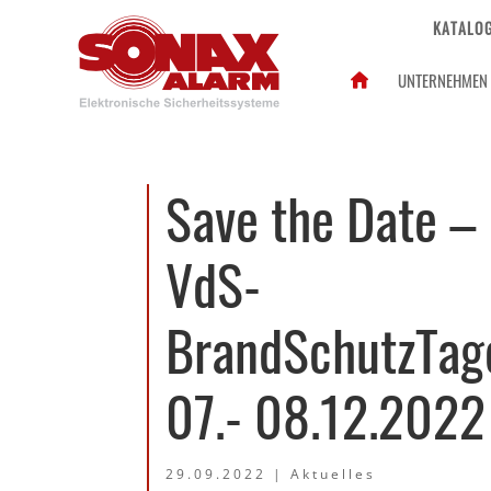
KATALO
UNTERNEHMEN
Save the Date –
VdS-
BrandSchutzTag
07.- 08.12.2022
29.09.2022
|
Aktuelles